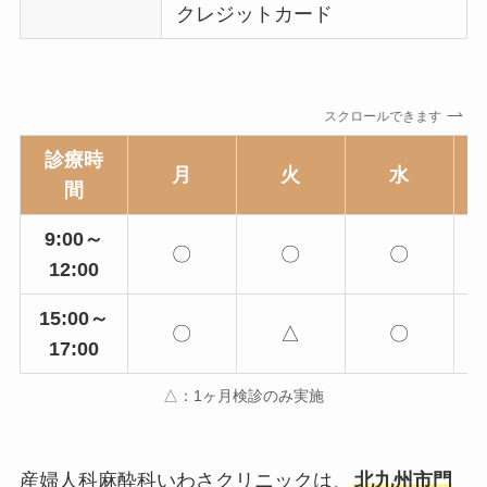
クレジットカード
スクロールできます
診療時
月
火
水
間
9:00～
〇
〇
〇
12:00
15:00～
〇
△
〇
17:00
△：1ヶ月検診のみ実施
産婦人科麻酔科いわさクリニックは、
北九州市門